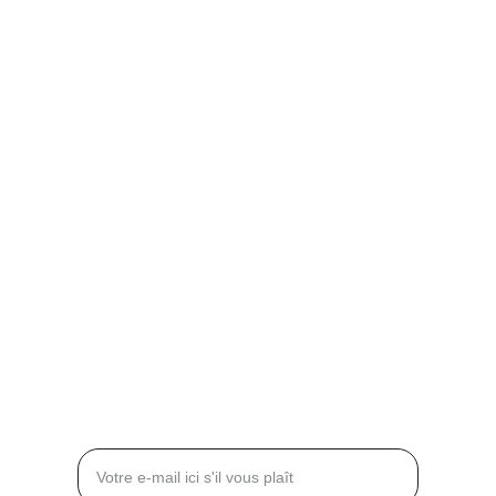
Villas & Résidences privées
contact@kengurupro.fr
99, boulevard de la Reine
78000 Versailles
FRANCE
+33 6 62 76 39 63
+33 6 61 34 65 15
CONTACT
Entrez votre adresse e-mail*