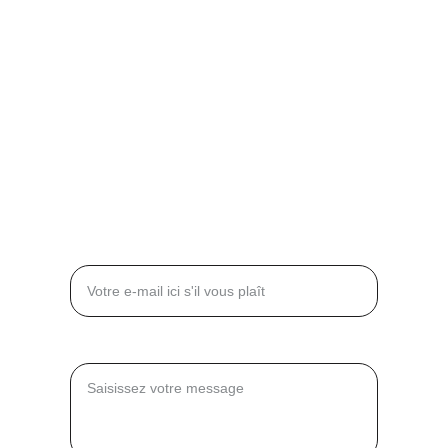
99, boulevard de la Reine
78000 Versailles
FRANCE
+33 6 62 76 39 63
+33 6 61 34 65 15
CONTACT
Entrez votre adresse e-mail*
Message*