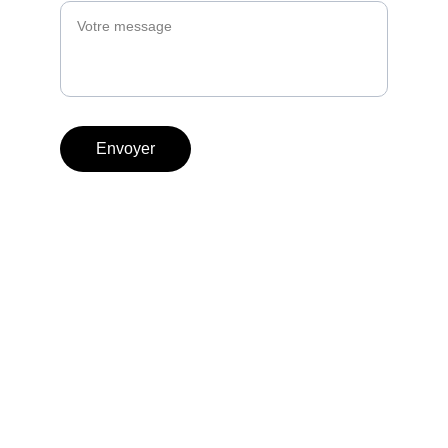
Envoyer
Découvrez notre gamme d'équipements 
sportifs variés.
Street Workout Outdoor
Terrains types homologués
Parcours sportifs/Parcours santé
Workout Indoor