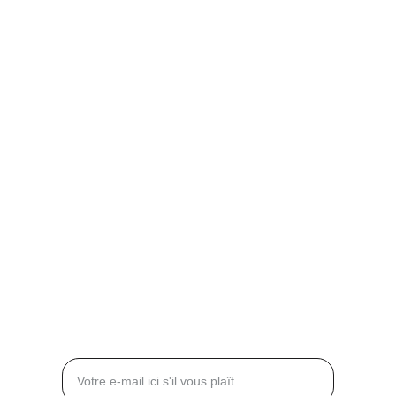
Villas & Résidences privées
contact@kengurupro.fr
99, boulevard de la Reine
78000 Versailles
FRANCE
+33 6 62 76 39 63
+33 6 61 34 65 15
CONTACT
Entrez votre adresse e-mail*